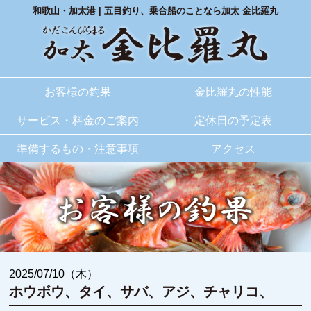
和歌山・加太港 | 五目釣り、乗合船のことなら加太 金比羅丸
お客様の
釣果
金比羅丸
の性能
サービス・料金
のご案内
定休日
の予定表
準備するもの
・
注意事項
アクセス
2025/07/10（木）
ホウボウ、タイ、サバ、アジ、チャリコ、